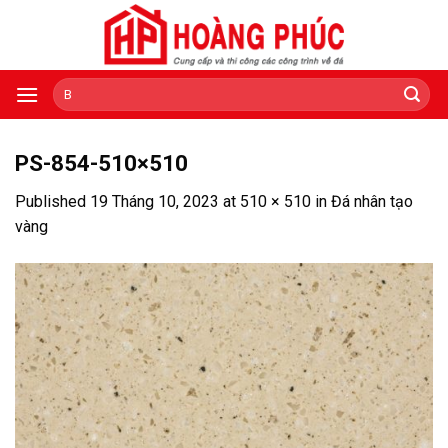
Skip
to
content
Tìm
kiếm:
PS-854-510×510
Published
19 Tháng 10, 2023
at
510 × 510
in
Đá nhân tạo
vàng