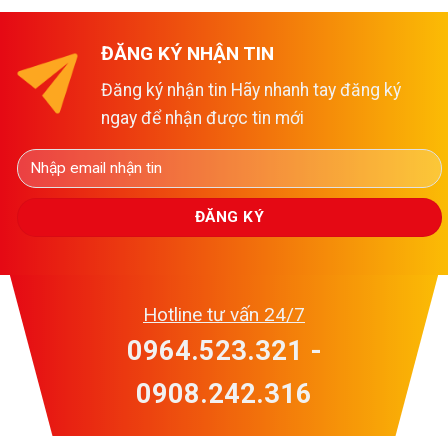
Vĩnh Tây. Xin giới thiệu đến bạn
Cương Hoàng Phúc [...]
công ty Hoàng Phúc, chuyên
cung cấp đá hoa cương và thi
ĐĂNG KÝ NHẬN TIN
công đá hoa cương trên toàn
Đăng ký nhận tin Hãy nhanh tay đăng ký
[...]
ngay để nhận được tin mới
Hotline tư vấn 24/7
0964.523.321 -
0908.242.316