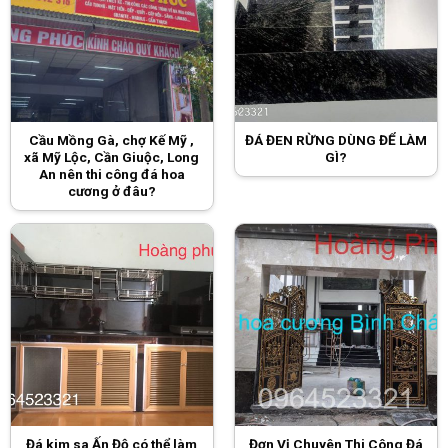
Cầu Mồng Gà, chợ Kế Mỹ ,
ĐÁ ĐEN RỪNG DÙNG ĐỂ LÀM
xã Mỹ Lộc, Cần Giuộc, Long
GÌ?
An nên thi công đá hoa
cương ở đâu?
Đá kim sa Ấn Độ có thể làm
Đơn Vị Chuyên Thi Công Đá