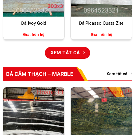
Đá Ivoy Gold
Đá Picasso Quats Zite
Giá: liên hệ
Giá: liên hệ
XEM TẤT CẢ
ĐÁ CẨM THẠCH – MARBLE
Xem tất cả