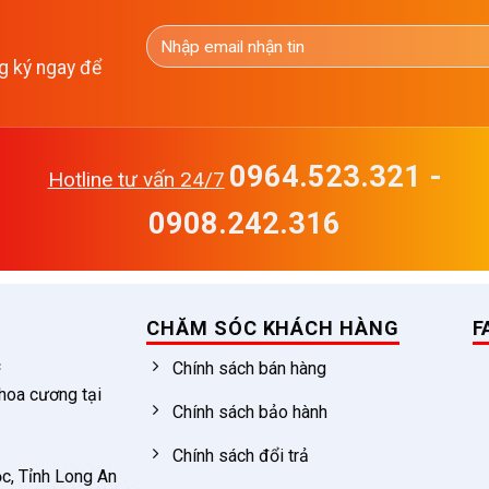
g ký ngay để
0964.523.321 -
Hotline tư vấn 24/7
0908.242.316
CHĂM SÓC KHÁCH HÀNG
F
c
Chính sách bán hàng
 hoa cương tại
Chính sách bảo hành
Chính sách đổi trả
c, Tỉnh Long An