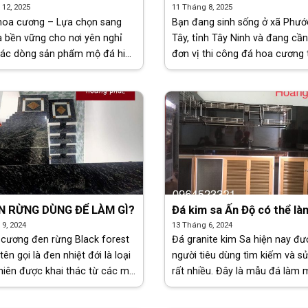
hất lượng tại Cần Giuộc
CƯƠNG Ở PHƯỚC VĨNH TÂ
12, 2025
11 Tháng 8, 2025
CẦN GIUỘC, TÂY NINH
hoa cương – Lựa chọn sang
Bạn đang sinh sống ở xã Phướ
à bền vững cho nơi yên nghỉ
Tây, tỉnh Tây Ninh và đang cần
các dòng sản phẩm mộ đá hiện
đơn vị thi công đá hoa cương 
 đá hoa cương (hay còn gọi là
Phước Vĩnh Tây. Xin giới thiệu
ite) đang dần trở thành xu
công ty Hoàng Phúc, chuyên 
ược nhiều [...]
cấp đá [...]
N RỪNG DÙNG ĐỂ LÀM GÌ?
Đá kim sa Ấn Độ có thể l
những hạng mục gì?
9, 2024
13 Tháng 6, 2024
cương đen rừng Black forest
Đá granite kim Sa hiện nay đư
ên gọi là đen nhiệt đới là loại
người tiêu dùng tìm kiếm và s
hiên được khai thác từ các mỏ
rất nhiều. Đây là mẫu đá làm
 sản lượng lớn chủ yếu ở Ấn Độ.
gió nhất trên thị trường Việt 
ợc gọi [...]
Xuất xứ và thông số kỹ thuật 