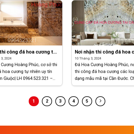
granite [...]
thi công đá hoa cương tự
Nơi nhận thi công đá hoa
uy tín nhất Cần Giuộc| LH
các loại, đa dạng mẫu mã 
3, 2024
10 Tháng 3, 2024
523.321 – 0908.242.316
Đước
Cương Hoàng Phúc, cơ sở thi
Đá Hoa Cương Hoàng Phúc, nơ
 hoa cương tự nhiên uy tín
thi công đá hoa cương các loạ
n Giuộc| LH 0964.523.321 –
dạng mẫu mã tại Cần Đước. Ch
2.316. Chúng tôi có nhiều năm
tự hào là đơn vị được nhiều k
hiệm trong lĩnh vực thi công
hàng, doanh nghiệp. Biết đến l
ương tự nhiên. [...]
chuyên [...]
1
2
3
4
5