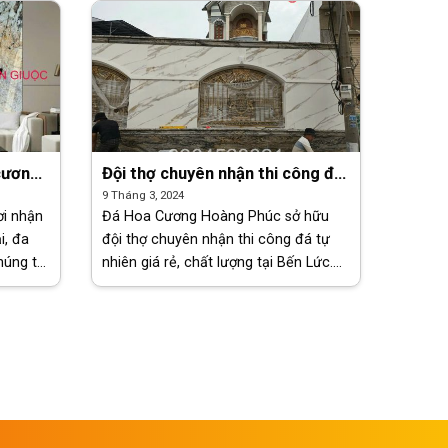
[...]
 cương
Đội thợ chuyên nhận thi công đá
tại Cần
tự nhiên giá rẻ, chất lượng tại
9 Tháng 3, 2024
Bến Lức
i nhận
Đá Hoa Cương Hoàng Phúc sở hữu
i, đa
đội thợ chuyên nhận thi công đá tự
úng tôi
nhiên giá rẻ, chất lượng tại Bến Lức.
hách
Với đội ngũ thợ thi công tay nghề cao,
à cơ sở
giàu kinh nghiệm cùng hệ thống máy
móc [...]