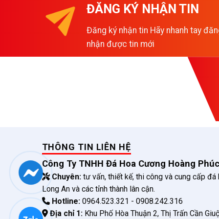
ĐĂNG KÝ NHẬN TIN
Đăng ký nhận tin Hãy nhanh tay đăn
nhận được tin mới
THÔNG TIN LIÊN HỆ
Công Ty TNHH Đá Hoa Cương Hoàng Phú
Chuyên:
tư vấn, thiết kế, thi công và cung cấp đá
Long An và các tỉnh thành lân cận.
Hotline:
0964.523.321 - 0908.242.316
Địa chỉ 1:
Khu Phố Hòa Thuận 2, Thị Trấn Cần Giuộ