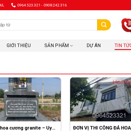
AIL
0964.523.321 - 0908.242.316
:
GIỚI THIỆU
SẢN PHẨM
DỰ ÁN
TIN TỨ
hoa cương granite – Uy
ĐƠN VỊ THI CÔNG ĐÁ HOA