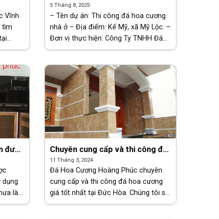
Y,
Kế Mỹ, Cần Giuộc
5 Tháng 8, 2025
c Vĩnh
– Tên dự án: Thi công đá hoa cương
 tìm
nhà ở – Địa điểm: Kế Mỹ, xã Mỹ Lộc. –
tại
Đơn vị thực hiện: Công Ty TNHH Đá
 đến bạn
Hoa Cương Hoàng Phúc [...]
cung
àm được
Chuyên cung cấp và thi công đá
hoa cương giá tốt nhất tại Đức
11 Tháng 3, 2024
Hòa
ợc
Đá Hoa Cương Hoàng Phúc chuyên
ử dụng
cung cấp và thi công đá hoa cương
 mưa làm
giá tốt nhất tại Đức Hòa. Chúng tôi sở
Nam.
hữu kho đá rộng lớn với đa dạng mẫu
đá
mã, màu sắc, kích thước. Từ đá hoa