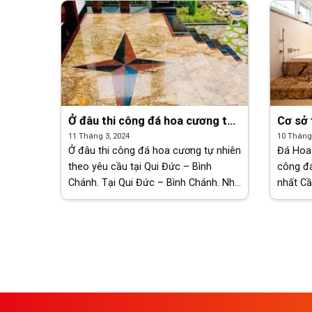
Ở đâu thi công đá hoa cương tự
Cơ sở 
nhiên theo yêu cầu tại Qui Đức –
nhiên 
11 Tháng 3, 2024
10 Tháng 
Bình Chánh
0964.
Ở đâu thi công đá hoa cương tự nhiên
Đá Hoa 
theo yêu cầu tại Qui Đức – Bình
công đá
Chánh. Tại Qui Đức – Bình Chánh. Nhu
nhất Cầ
cầu sử dụng đá hoa cương tự nhiên
0908.24
ngày càng tăng cao. Tuy nhiên, không
kinh ng
[...]
đá hoa c