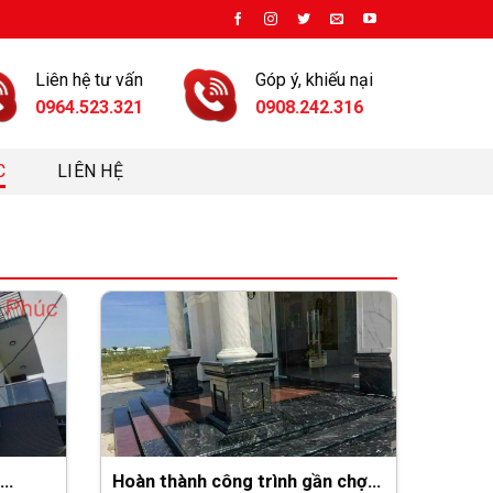
Liên hệ tư vấn
Góp ý, khiếu nại
0964.523.321
0908.242.316
C
LIÊN HỆ
Hoàn thành công trình gần chợ