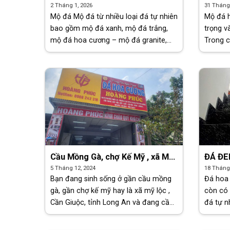
2026
tín, c
2 Tháng 1, 2026
31 Tháng 
Mộ đá Mộ đá từ nhiều loại đá tự nhiên
Mộ đá 
bao gồm mộ đá xanh, mộ đá trắng,
trọng v
mộ đá hoa cương – mộ đá granite,
Trong 
mộ ốp đá kim sa, có độ bền cao và
nay, mộ
thiết kế đa dạng. Đặc [...]
mộ gran
hướng đ
Cầu Mồng Gà, chợ Kế Mỹ , xã Mỹ
ĐÁ ĐE
Lộc, Cần Giuộc, Long An nên thi
5 Tháng 12, 2024
18 Tháng 
công đá hoa cương ở đâu?
Bạn đang sinh sống ở gần cầu mồng
Đá hoa 
gà, gần chợ kế mỹ hay là xã mỹ lộc ,
còn có t
Cần Giuộc, tỉnh Long An và đang cần
đá tự n
tìm đơn vị thi công đá hoa cương gần
đá lớn,
đây. Xin giới thiệu [...]
Sở dĩ đư