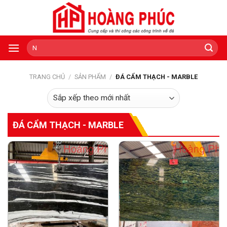
Skip
to
content
Tìm
kiếm:
TRANG CHỦ
/
SẢN PHẨM
/
ĐÁ CẨM THẠCH - MARBLE
ĐÁ CẨM THẠCH - MARBLE