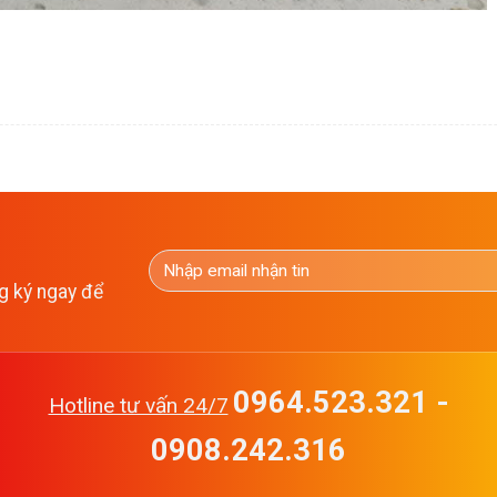
g ký ngay để
0964.523.321 -
Hotline tư vấn 24/7
0908.242.316