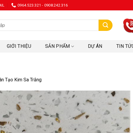
AIL
0964.523.321 - 0908.242.316
:
GIỚI THIỆU
SẢN PHẨM
DỰ ÁN
TIN TỨ
ân Tạo Kim Sa Trắng