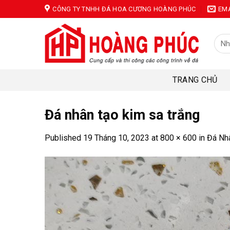
Skip
CÔNG TY TNHH ĐÁ HOA CƯƠNG HOÀNG PHÚC
EM
to
content
Tìm
kiếm
TRANG CHỦ
Đá nhân tạo kim sa trắng
Published
19 Tháng 10, 2023
at
800 × 600
in
Đá Nh