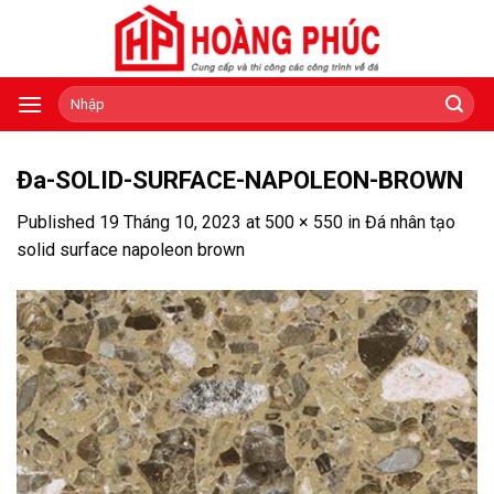
Skip
to
content
Tìm
kiếm:
Đa-SOLID-SURFACE-NAPOLEON-BROWN
Published
19 Tháng 10, 2023
at
500 × 550
in
Đá nhân tạo
solid surface napoleon brown