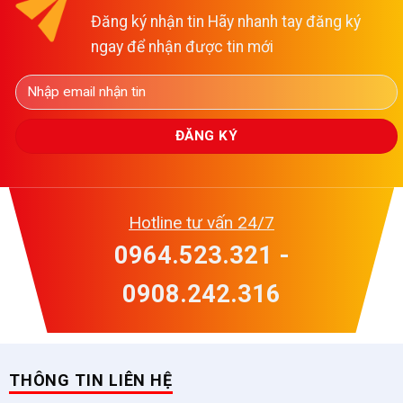
Đăng ký nhận tin Hãy nhanh tay đăng ký
ngay để nhận được tin mới
Hotline tư vấn 24/7
0964.523.321 -
0908.242.316
THÔNG TIN LIÊN HỆ