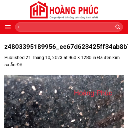
Skip
to
content
Tìm
kiếm:
z4803395189956_ec67d623425ff34ab8b
Published
21 Tháng 10, 2023
at
960 × 1280
in
Đá đen kim
sa Ấn Độ