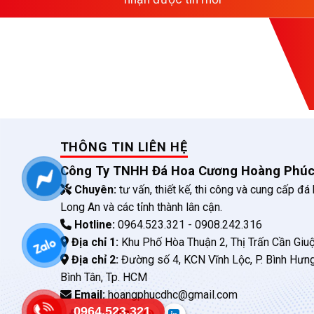
THÔNG TIN LIÊN HỆ
Công Ty TNHH Đá Hoa Cương Hoàng Phú
Chuyên:
tư vấn, thiết kế, thi công và cung cấp đá
Long An và các tỉnh thành lân cận.
Hotline:
0964.523.321 - 0908.242.316
Địa chỉ 1:
Khu Phố Hòa Thuận 2, Thị Trấn Cần Giuộ
Địa chỉ 2:
Đường số 4, KCN Vĩnh Lộc, P. Bình Hưn
Bình Tân, Tp. HCM
Email:
hoangphucdhc@gmail.com
0964.523.321