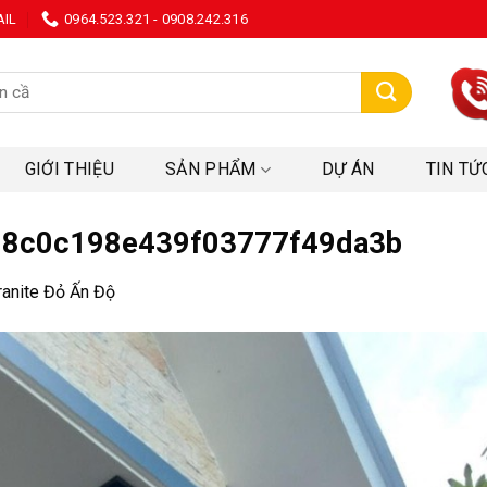
AIL
0964.523.321 - 0908.242.316
:
GIỚI THIỆU
SẢN PHẨM
DỰ ÁN
TIN TỨ
8c0c198e439f03777f49da3b
ranite Đỏ Ấn Độ