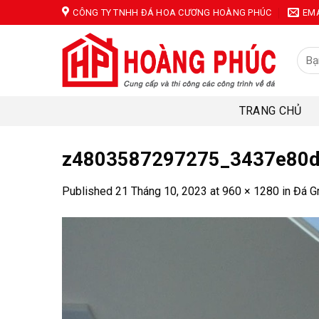
Skip
CÔNG TY TNHH ĐÁ HOA CƯƠNG HOÀNG PHÚC
EM
to
content
Tìm
kiếm
TRANG CHỦ
z4803587297275_3437e80d
Published
21 Tháng 10, 2023
at
960 × 1280
in
Đá G