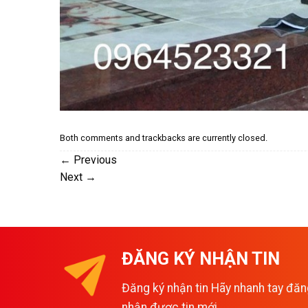
Both comments and trackbacks are currently closed.
←
Previous
Next
→
ĐĂNG KÝ NHẬN TIN
Đăng ký nhận tin Hãy nhanh tay đăn
nhận được tin mới