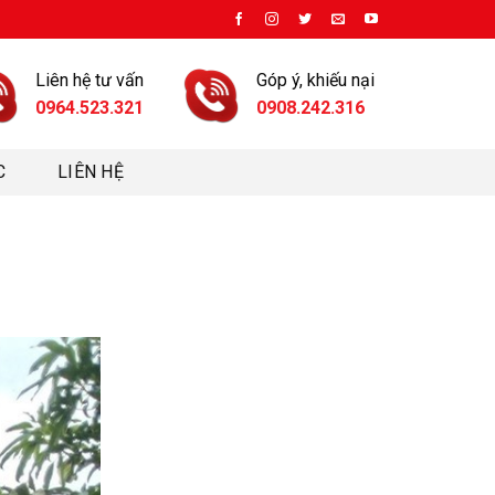
Liên hệ tư vấn
Góp ý, khiếu nại
0964.523.321
0908.242.316
C
LIÊN HỆ