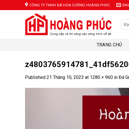
Skip
CÔNG TY TNHH ĐÁ HOA CƯƠNG HOÀNG PHÚC
EM
to
content
Tìm
kiếm
TRANG CHỦ
z4803765914781_41df5620
Published
21 Tháng 10, 2023
at
1280 × 960
in
Đá G