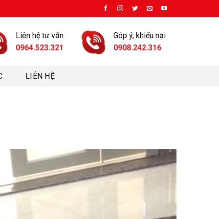
Liên hệ tư vấn
Góp ý, khiếu nại
0964.523.321
0908.242.316
C
LIÊN HỆ