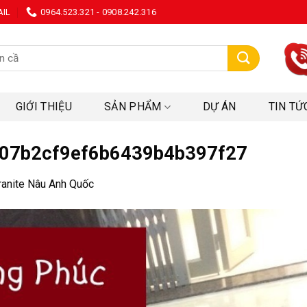
AIL
0964.523.321 - 0908.242.316
:
GIỚI THIỆU
SẢN PHẨM
DỰ ÁN
TIN TỨ
07b2cf9ef6b6439b4b397f27
ranite Nâu Anh Quốc