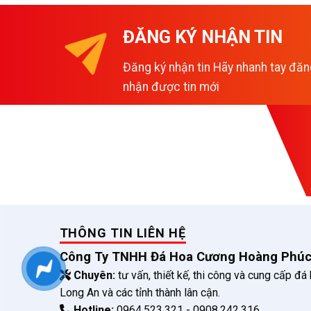
ĐĂNG KÝ NHẬN TIN
Đăng ký nhận tin Hãy nhanh tay đăn
nhận được tin mới
THÔNG TIN LIÊN HỆ
Công Ty TNHH Đá Hoa Cương Hoàng Phú
Chuyên:
tư vấn, thiết kế, thi công và cung cấp đá
Long An và các tỉnh thành lân cận.
Hotline:
0964.523.321 - 0908.242.316