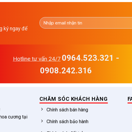
g ký ngay để
0964.523.321 -
Hotline tư vấn 24/7
0908.242.316
CHĂM SÓC KHÁCH HÀNG
F
c
Chính sách bán hàng
 hoa cương tại
Chính sách bảo hành