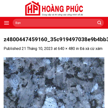
Skip
to
content
Tìm
kiếm:
z4800447459160_35c919497038e9b4bb
Published
21 Tháng 10, 2023
at
640 × 480
in
Đá xà cừ xám