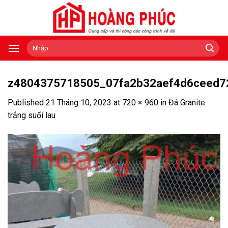
Skip
to
content
Tìm
kiếm:
z4804375718505_07fa2b32aef4d6ceed7
Published
21 Tháng 10, 2023
at
720 × 960
in
Đá Granite
trắng suối lau