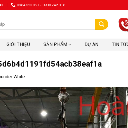
AIL
0964.523.321 - 0908.242.316
:
GIỚI THIỆU
SẢN PHẨM
DỰ ÁN
TIN TỨ
5d6b4d1191fd54acb38eaf1a
hunder White