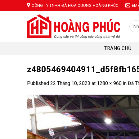
Skip
CÔNG TY TNHH ĐÁ HOA CƯƠNG HOÀNG PHÚC
EM
to
content
Tìm
kiếm
TRANG CHỦ
z4805469404911_d5f8fb16
Published
22 Tháng 10, 2023
at
1280 × 960
in
Đá T