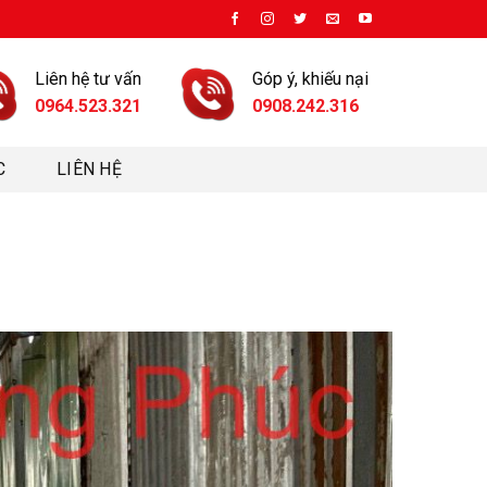
Liên hệ tư vấn
Góp ý, khiếu nại
0964.523.321
0908.242.316
C
LIÊN HỆ