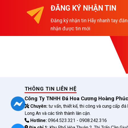
ĐĂNG KÝ NHẬN TIN
Đăng ký nhận tin Hãy nhanh tay đăn
nhận được tin mới
THÔNG TIN LIÊN HỆ
Công Ty TNHH Đá Hoa Cương Hoàng Phú
Chuyên:
tư vấn, thiết kế, thi công và cung cấp đá
Long An và các tỉnh thành lân cận.
Hotline:
0964.523.321 - 0908.242.316
Địa chỉ 1:
Khu Phố Hòa Thuận 2, Thị Trấn Cần Giuộ