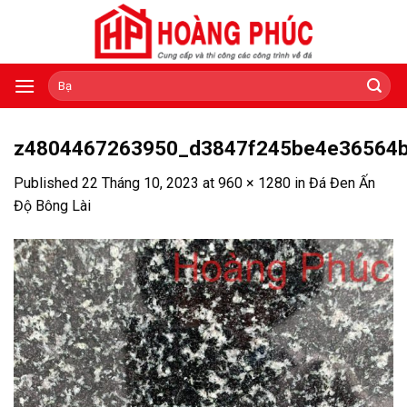
Skip
to
content
Tìm
kiếm:
z4804467263950_d3847f245be4e36564
Published
22 Tháng 10, 2023
at
960 × 1280
in
Đá Đen Ấn
Độ Bông Lài