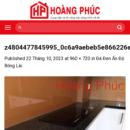
Skip
to
content
Tìm
kiếm:
z4804477845995_0c6a9aebeb5e866226
Published
22 Tháng 10, 2023
at
960 × 720
in
Đá Đen Ấn Độ
Bông Lài