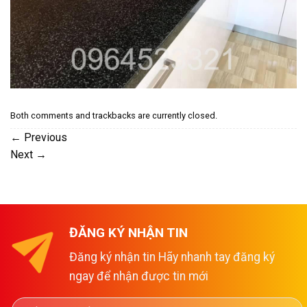
Both comments and trackbacks are currently closed.
←
Previous
Next
→
ĐĂNG KÝ NHẬN TIN
Đăng ký nhận tin Hãy nhanh tay đăng ký
ngay để nhận được tin mới