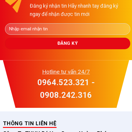
Đăng ký nhận tin Hãy nhanh tay đăng ký
ngay để nhận được tin mới
Hotline tư vấn 24/7
0964.523.321 -
0908.242.316
THÔNG TIN LIÊN HỆ