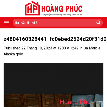
Skip
to
content
Tìm
kiếm:
z4804160328441_fc0ebed2524d20f31d0
Published
22 Tháng 10, 2023
at
1280 × 1242
in
Đá Marble
Alaska gold