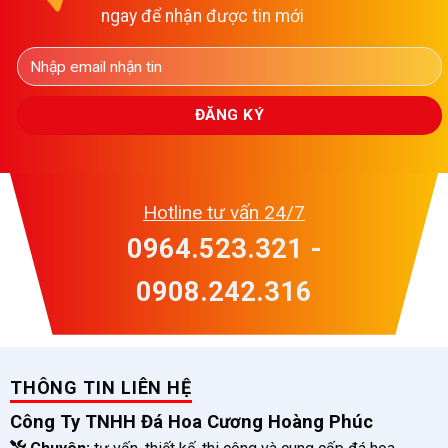
ngay để nhận được tin mới
Hotline tư vấn 24/7
0964.523.321 -
0908.242.316
THÔNG TIN LIÊN HỆ
Công Ty TNHH Đá Hoa Cương Hoàng Phúc