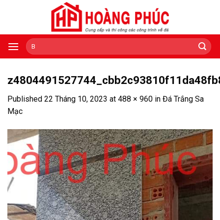
Skip
to
content
Tìm
kiếm:
z4804491527744_cbb2c93810f11da48fb
Published
22 Tháng 10, 2023
at
488 × 960
in
Đá Trắng Sa
Mạc