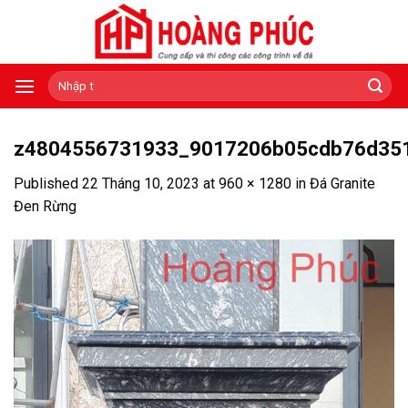
Skip
to
content
Tìm
kiếm:
z4804556731933_9017206b05cdb76d35
Published
22 Tháng 10, 2023
at
960 × 1280
in
Đá Granite
Đen Rừng