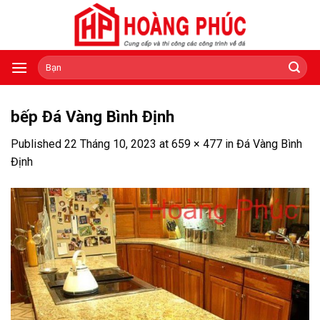
Skip
to
content
Tìm
kiếm:
bếp Đá Vàng Bình Định
Published
22 Tháng 10, 2023
at
659 × 477
in
Đá Vàng Bình
Định