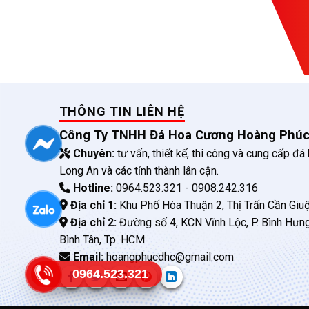
THÔNG TIN LIÊN HỆ
Công Ty TNHH Đá Hoa Cương Hoàng Phú
Chuyên:
tư vấn, thiết kế, thi công và cung cấp đá
Long An và các tỉnh thành lân cận.
Hotline:
0964.523.321 - 0908.242.316
Địa chỉ 1:
Khu Phố Hòa Thuận 2, Thị Trấn Cần Giuộ
Địa chỉ 2:
Đường số 4, KCN Vĩnh Lộc, P. Bình Hưn
Bình Tân, Tp. HCM
Email:
hoangphucdhc@gmail.com
0964.523.321