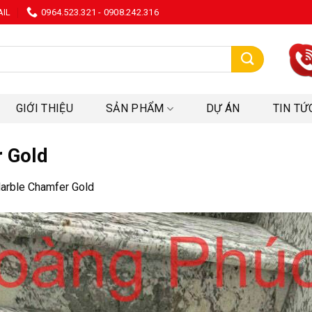
AIL
0964.523.321 - 0908.242.316
:
GIỚI THIỆU
SẢN PHẨM
DỰ ÁN
TIN TỨ
r Gold
arble Chamfer Gold