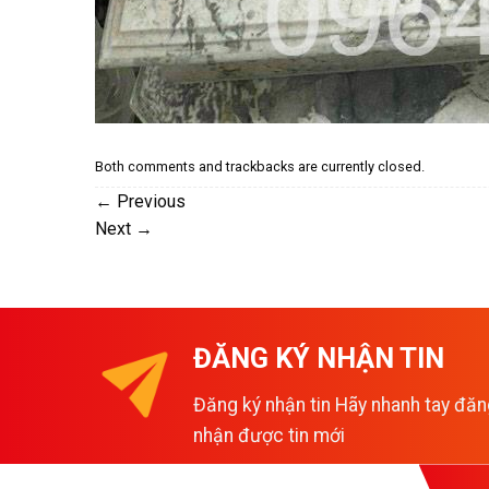
Both comments and trackbacks are currently closed.
←
Previous
Next
→
ĐĂNG KÝ NHẬN TIN
Đăng ký nhận tin Hãy nhanh tay đăn
nhận được tin mới