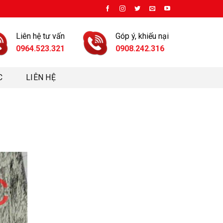
Liên hệ tư vấn
Góp ý, khiếu nại
0964.523.321
0908.242.316
C
LIÊN HỆ