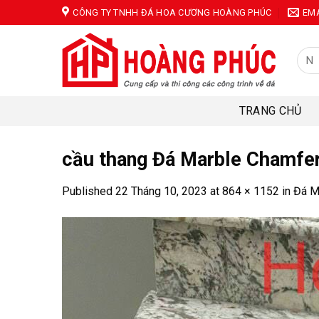
Skip
CÔNG TY TNHH ĐÁ HOA CƯƠNG HOÀNG PHÚC
EM
to
content
Tìm
kiếm
TRANG CHỦ
cầu thang Đá Marble Chamfe
Published
22 Tháng 10, 2023
at
864 × 1152
in
Đá M