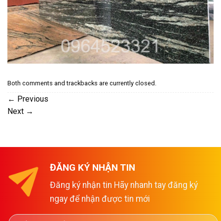
Both comments and trackbacks are currently closed.
←
Previous
Next
→
ĐĂNG KÝ NHẬN TIN
Đăng ký nhận tin Hãy nhanh tay đăng ký
ngay để nhận được tin mới