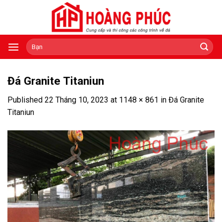
Skip
to
content
Tìm
kiếm:
Đá Granite Titaniun
Published
22 Tháng 10, 2023
at
1148 × 861
in
Đá Granite
Titaniun