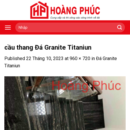
Skip
to
content
Tìm
kiếm:
cầu thang Đá Granite Titaniun
Published
22 Tháng 10, 2023
at
960 × 720
in
Đá Granite
Titaniun