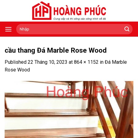
Skip
to
content
Tìm
kiếm:
cầu thang Đá Marble Rose Wood
Published
22 Tháng 10, 2023
at
864 × 1152
in
Đá Marble
Rose Wood