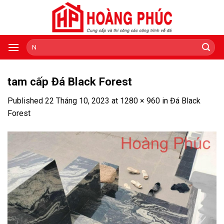
Skip
to
content
Tìm
kiếm:
tam cấp Đá Black Forest
Published
22 Tháng 10, 2023
at
1280 × 960
in
Đá Black
Forest