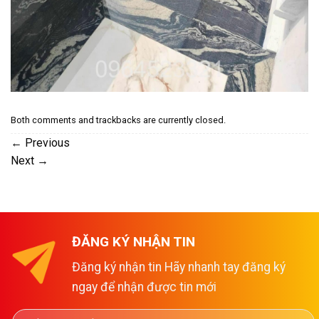
Both comments and trackbacks are currently closed.
←
Previous
Next
→
ĐĂNG KÝ NHẬN TIN
Đăng ký nhận tin Hãy nhanh tay đăng ký
ngay để nhận được tin mới