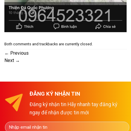
Both comments and trackbacks are currently closed.
←
Previous
Next
→
ĐĂNG KÝ NHẬN TIN
Đăng ký nhận tin Hãy nhanh tay đăng ký
ngay để nhận được tin mới