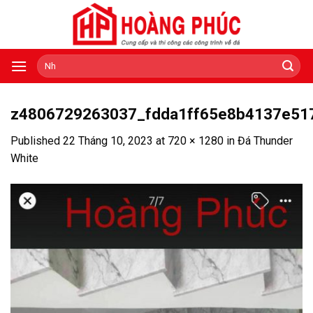
Skip
to
content
Tìm
kiếm:
z4806729263037_fdda1ff65e8b4137e51
Published
22 Tháng 10, 2023
at
720 × 1280
in
Đá Thunder
White