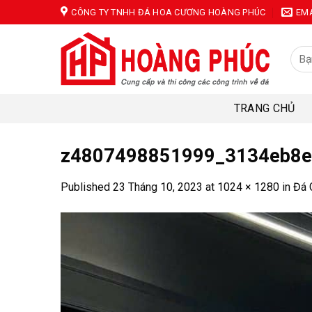
Skip
CÔNG TY TNHH ĐÁ HOA CƯƠNG HOÀNG PHÚC
EM
to
content
Tìm
kiếm
TRANG CHỦ
z4807498851999_3134eb8
Published
23 Tháng 10, 2023
at
1024 × 1280
in
Đá 