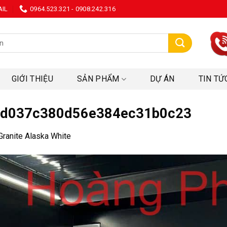
AIL
0964.523.321 - 0908.242.316
:
GIỚI THIỆU
SẢN PHẨM
DỰ ÁN
TIN TỨ
ed037c380d56e384ec31b0c23
Granite Alaska White