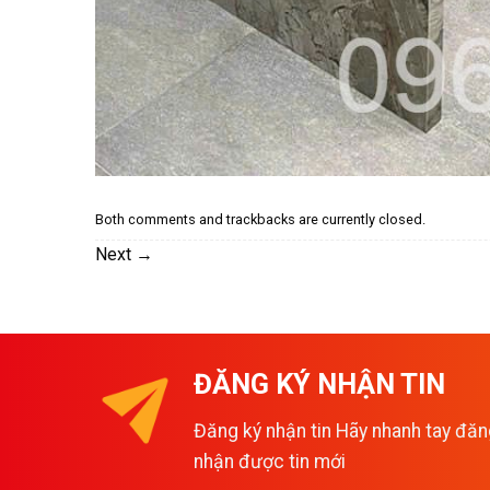
Both comments and trackbacks are currently closed.
Next
→
ĐĂNG KÝ NHẬN TIN
Đăng ký nhận tin Hãy nhanh tay đăn
nhận được tin mới