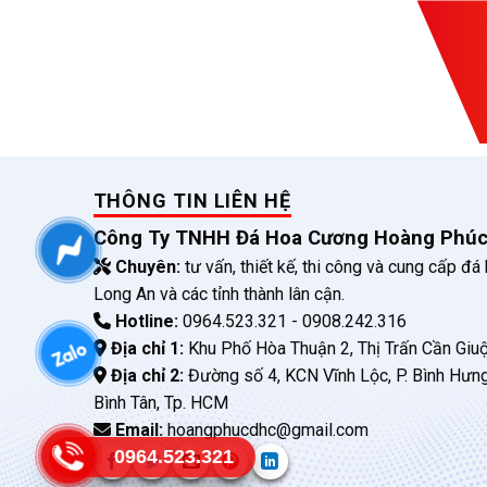
THÔNG TIN LIÊN HỆ
Công Ty TNHH Đá Hoa Cương Hoàng Phú
Chuyên:
tư vấn, thiết kế, thi công và cung cấp đá
Long An và các tỉnh thành lân cận.
Hotline:
0964.523.321 - 0908.242.316
Địa chỉ 1:
Khu Phố Hòa Thuận 2, Thị Trấn Cần Giuộ
Địa chỉ 2:
Đường số 4, KCN Vĩnh Lộc, P. Bình Hưn
Bình Tân, Tp. HCM
Email:
hoangphucdhc@gmail.com
0964.523.321