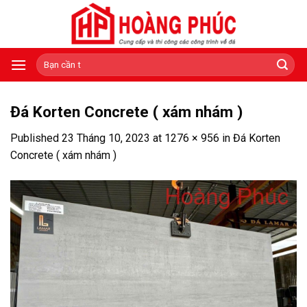
Skip
to
content
Tìm
kiếm:
Đá Korten Concrete ( xám nhám )
Published
23 Tháng 10, 2023
at
1276 × 956
in
Đá Korten
Concrete ( xám nhám )