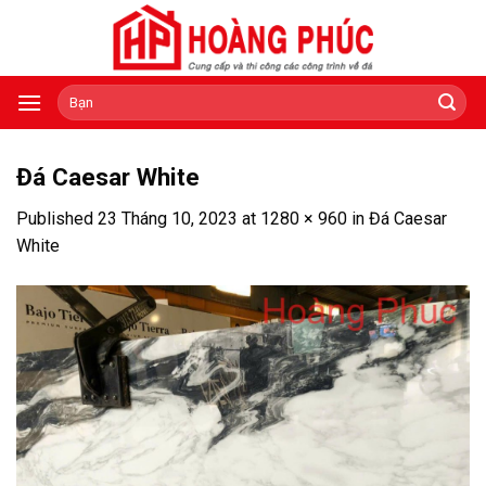
Skip
to
content
Tìm
kiếm:
Đá Caesar White
Published
23 Tháng 10, 2023
at
1280 × 960
in
Đá Caesar
White