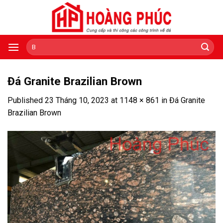
Skip
to
content
Tìm
kiếm:
Đá Granite Brazilian Brown
Published
23 Tháng 10, 2023
at
1148 × 861
in
Đá Granite
Brazilian Brown