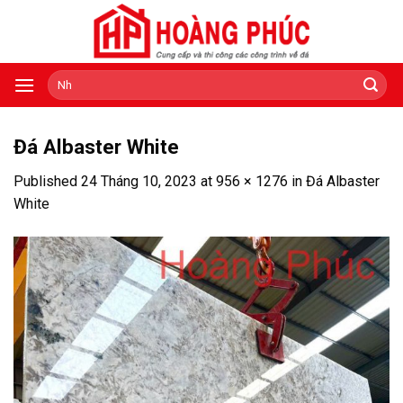
Skip
to
content
Tìm
kiếm:
Đá Albaster White
Published
24 Tháng 10, 2023
at
956 × 1276
in
Đá Albaster
White