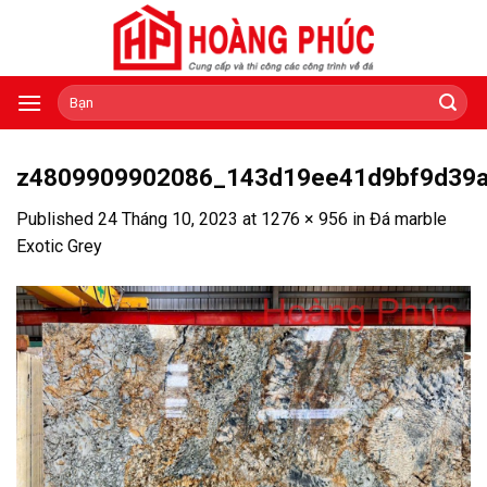
Skip
to
content
Tìm
kiếm:
z4809909902086_143d19ee41d9bf9d39a
Published
24 Tháng 10, 2023
at
1276 × 956
in
Đá marble
Exotic Grey