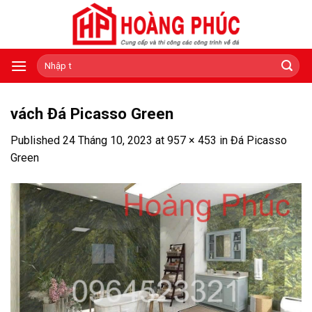
Skip
to
content
Tìm
kiếm:
vách Đá Picasso Green
Published
24 Tháng 10, 2023
at
957 × 453
in
Đá Picasso
Green