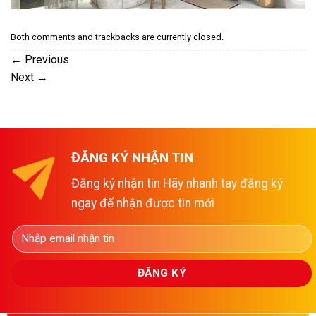
Both comments and trackbacks are currently closed.
←
Previous
Next
→
ĐĂNG KÝ NHẬN TIN
Đăng ký nhận tin Hãy nhanh tay đăng ký
ngay để nhận được tin mới