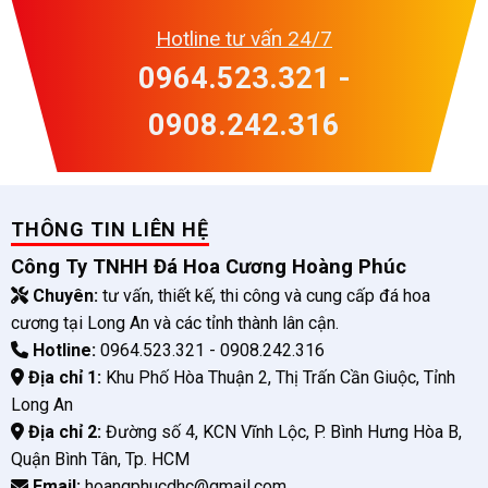
Hotline tư vấn 24/7
0964.523.321 -
0908.242.316
THÔNG TIN LIÊN HỆ
Công Ty TNHH Đá Hoa Cương Hoàng Phúc
Chuyên:
tư vấn, thiết kế, thi công và cung cấp đá hoa
cương tại Long An và các tỉnh thành lân cận.
Hotline:
0964.523.321 - 0908.242.316
Địa chỉ 1:
Khu Phố Hòa Thuận 2, Thị Trấn Cần Giuộc, Tỉnh
Long An
Địa chỉ 2:
Đường số 4, KCN Vĩnh Lộc, P. Bình Hưng Hòa B,
Quận Bình Tân, Tp. HCM
Email:
hoangphucdhc@gmail.com