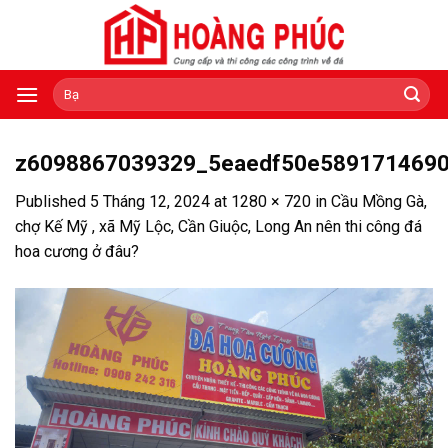
Skip
to
content
Tìm
kiếm:
z6098867039329_5eaedf50e589171469
Published
5 Tháng 12, 2024
at
1280 × 720
in
Cầu Mồng Gà,
chợ Kế Mỹ , xã Mỹ Lộc, Cần Giuộc, Long An nên thi công đá
hoa cương ở đâu?