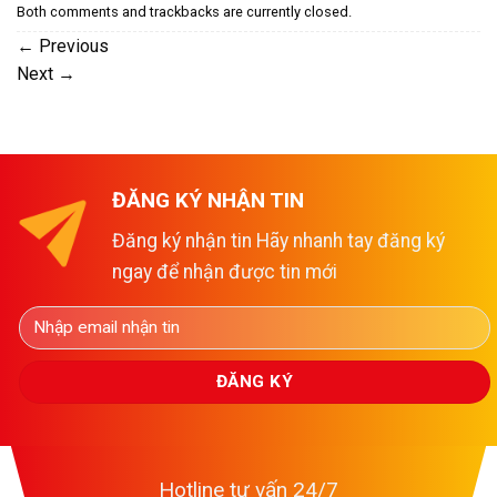
Both comments and trackbacks are currently closed.
←
Previous
Next
→
ĐĂNG KÝ NHẬN TIN
Đăng ký nhận tin Hãy nhanh tay đăng ký
ngay để nhận được tin mới
Hotline tư vấn 24/7