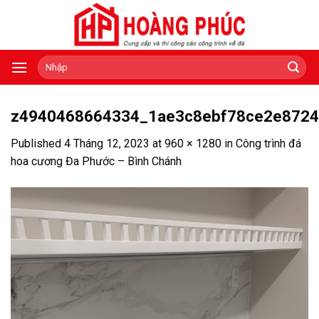
Skip
to
content
Tìm
kiếm:
z4940468664334_1ae3c8ebf78ce2e8724
Published
4 Tháng 12, 2023
at
960 × 1280
in
Công trình đá
hoa cương Đa Phước – Bình Chánh