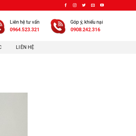
Liên hệ tư vấn
Góp ý, khiếu nại
0964.523.321
0908.242.316
C
LIÊN HỆ