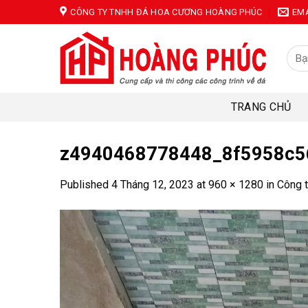
Skip
CÔNG TY TNHH ĐÁ HOA CƯƠNG HOÀNG PHÚC
EM
to
content
Tìm
kiếm
TRANG CHỦ
z4940468778448_8f5958c5
Published
4 Tháng 12, 2023
at
960 × 1280
in
Công t