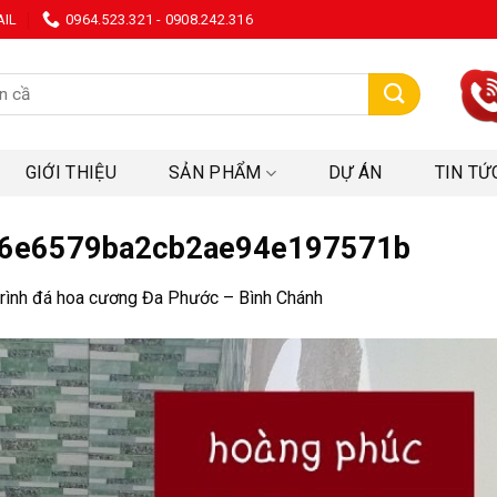
AIL
0964.523.321 - 0908.242.316
:
GIỚI THIỆU
SẢN PHẨM
DỰ ÁN
TIN TỨ
6e6579ba2cb2ae94e197571b
rình đá hoa cương Đa Phước – Bình Chánh