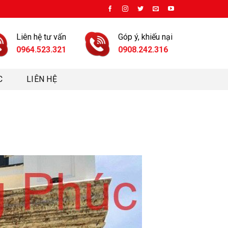
Liên hệ tư vấn
Góp ý, khiếu nại
0964.523.321
0908.242.316
C
LIÊN HỆ