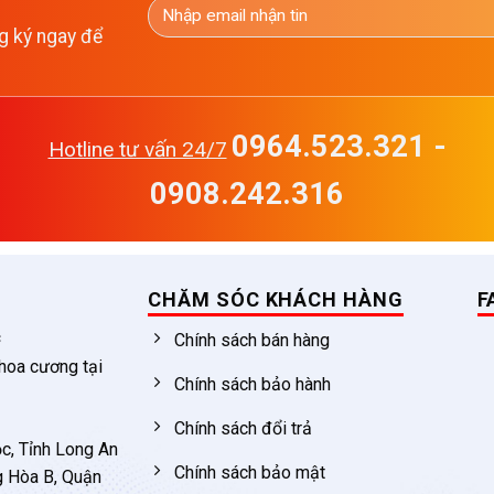
g ký ngay để
0964.523.321 -
Hotline tư vấn 24/7
0908.242.316
CHĂM SÓC KHÁCH HÀNG
F
c
Chính sách bán hàng
 hoa cương tại
Chính sách bảo hành
Chính sách đổi trả
c, Tỉnh Long An
Chính sách bảo mật
g Hòa B, Quận