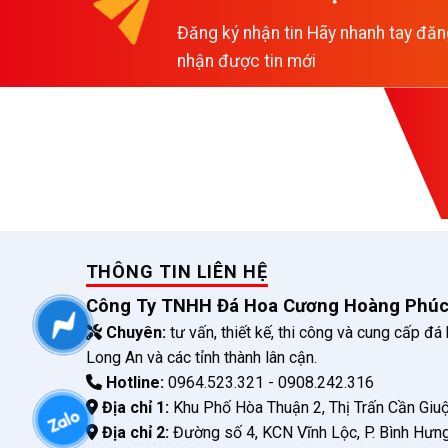
Đăng ký nhận tin Hãy nhanh tay đăn
nhận được tin mới
THÔNG TIN LIÊN HỆ
Công Ty TNHH Đá Hoa Cương Hoàng Phú
Chuyên:
tư vấn, thiết kế, thi công và cung cấp đá
Long An và các tỉnh thành lân cận.
Hotline:
0964.523.321 - 0908.242.316
Địa chỉ 1:
Khu Phố Hòa Thuận 2, Thị Trấn Cần Giuộ
Địa chỉ 2:
Đường số 4, KCN Vĩnh Lộc, P. Bình Hưn