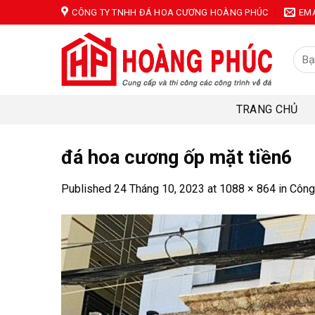
Skip
CÔNG TY TNHH ĐÁ HOA CƯƠNG HOÀNG PHÚC
EM
to
content
Tìm
kiếm
TRANG CHỦ
đá hoa cương ốp mặt tiền6
Published
24 Tháng 10, 2023
at
1088 × 864
in
Công