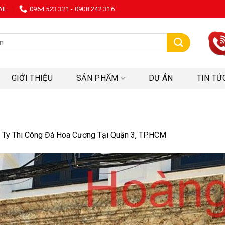
AIL
0964.523.321 - 0908.242.316
:
GIỚI THIỆU
SẢN PHẨM
DỰ ÁN
TIN TỨ
 Ty Thi Công Đá Hoa Cương Tại Quận 3, TP.HCM