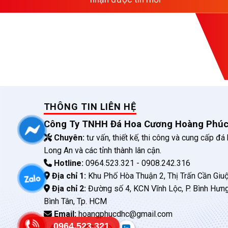
THÔNG TIN LIÊN HỆ
Công Ty TNHH Đá Hoa Cương Hoàng Phú
Chuyên:
tư vấn, thiết kế, thi công và cung cấp đá
Long An và các tỉnh thành lân cận.
Hotline:
0964.523.321 - 0908.242.316
Địa chỉ 1:
Khu Phố Hòa Thuận 2, Thị Trấn Cần Giuộ
Địa chỉ 2:
Đường số 4, KCN Vĩnh Lộc, P. Bình Hưn
Bình Tân, Tp. HCM
Email:
hoangphucdhc@gmail.com
0964.523.321