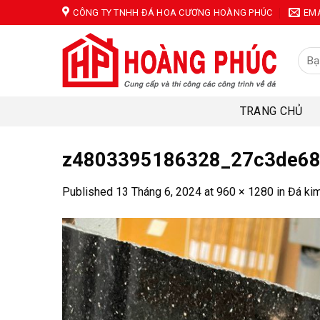
Skip
CÔNG TY TNHH ĐÁ HOA CƯƠNG HOÀNG PHÚC
EM
to
content
Tìm
kiếm
TRANG CHỦ
z4803395186328_27c3de68
Published
13 Tháng 6, 2024
at
960 × 1280
in
Đá kim