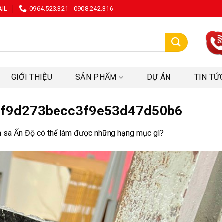
AIL
0964.523.321 - 0908.242.316
:
GIỚI THIỆU
SẢN PHẨM
DỰ ÁN
TIN TỨ
f9d273becc3f9e53d47d50b6
 sa Ấn Độ có thể làm được những hạng mục gì?