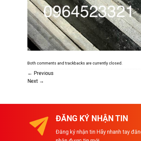
Both comments and trackbacks are currently closed.
←
Previous
Next
→
ĐĂNG KÝ NHẬN TIN
Đăng ký nhận tin Hãy nhanh tay đăn
nhận được tin mới