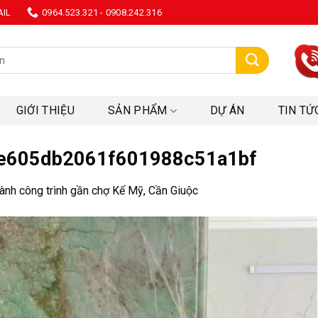
AIL
0964.523.321 - 0908.242.316
:
GIỚI THIỆU
SẢN PHẨM
DỰ ÁN
TIN TỨ
e605db2061f601988c51a1bf
ành công trình gần chợ Kế Mỹ, Cần Giuộc