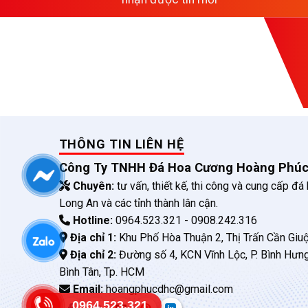
THÔNG TIN LIÊN HỆ
Công Ty TNHH Đá Hoa Cương Hoàng Phú
Chuyên:
tư vấn, thiết kế, thi công và cung cấp đá
Long An và các tỉnh thành lân cận.
Hotline:
0964.523.321 - 0908.242.316
Địa chỉ 1:
Khu Phố Hòa Thuận 2, Thị Trấn Cần Giuộ
Địa chỉ 2:
Đường số 4, KCN Vĩnh Lộc, P. Bình Hưn
Bình Tân, Tp. HCM
Email:
hoangphucdhc@gmail.com
0964.523.321