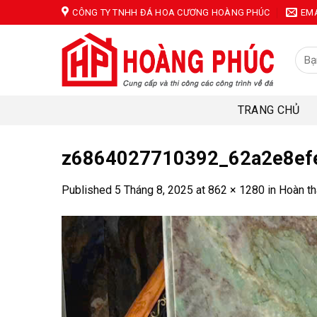
Skip
CÔNG TY TNHH ĐÁ HOA CƯƠNG HOÀNG PHÚC
EM
to
content
Tìm
kiếm
TRANG CHỦ
z6864027710392_62a2e8ef
Published
5 Tháng 8, 2025
at
862 × 1280
in
Hoàn th