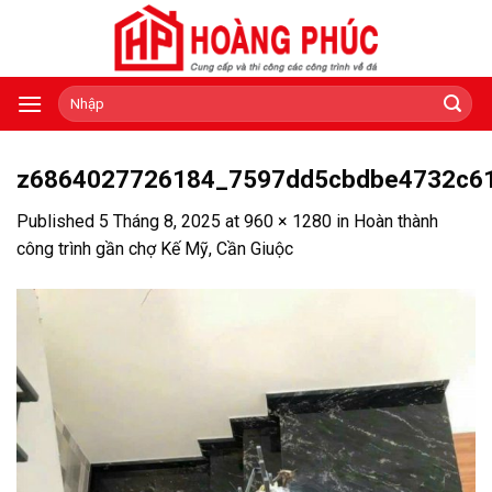
Skip
to
content
Tìm
kiếm:
z6864027726184_7597dd5cbdbe4732c6
Published
5 Tháng 8, 2025
at
960 × 1280
in
Hoàn thành
công trình gần chợ Kế Mỹ, Cần Giuộc