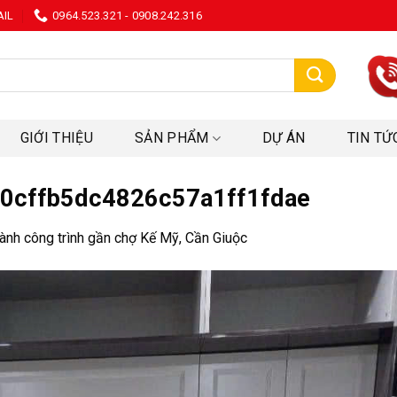
AIL
0964.523.321 - 0908.242.316
:
GIỚI THIỆU
SẢN PHẨM
DỰ ÁN
TIN TỨ
0cffb5dc4826c57a1ff1fdae
ành công trình gần chợ Kế Mỹ, Cần Giuộc