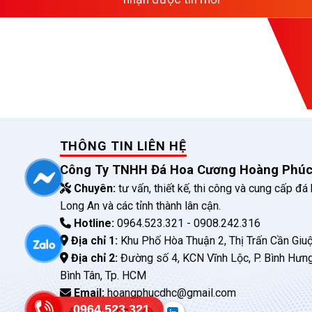
THÔNG TIN LIÊN HỆ
Công Ty TNHH Đá Hoa Cương Hoàng Phú
Chuyên:
tư vấn, thiết kế, thi công và cung cấp đá
Long An và các tỉnh thành lân cận.
Hotline:
0964.523.321 - 0908.242.316
Địa chỉ 1:
Khu Phố Hòa Thuận 2, Thị Trấn Cần Giuộ
Địa chỉ 2:
Đường số 4, KCN Vĩnh Lộc, P. Bình Hưn
Bình Tân, Tp. HCM
Email:
hoangphucdhc@gmail.com
0964.523.321