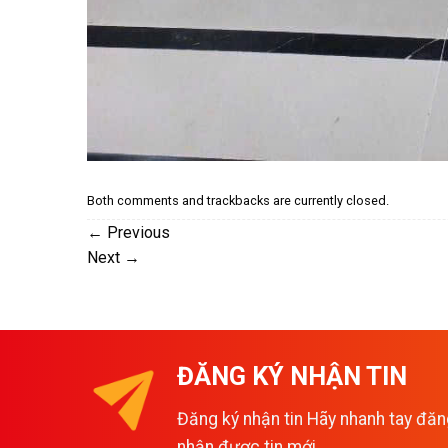
Both comments and trackbacks are currently closed.
←
Previous
Next
→
ĐĂNG KÝ NHẬN TIN
Đăng ký nhận tin Hãy nhanh tay đăn
nhận được tin mới