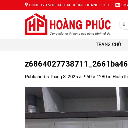
Skip
CÔNG TY TNHH ĐÁ HOA CƯƠNG HOÀNG PHÚC
EM
to
content
Tìm
kiếm
TRANG CHỦ
z6864027738711_2661ba46
Published
5 Tháng 8, 2025
at
960 × 1280
in
Hoàn th