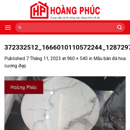
Skip
to
content
Tìm
kiếm:
372332512_1666010110572244_128729
Published
7 Tháng 11, 2023
at
960 × 540
in
Mẫu bàn đá hoa
cương đẹp