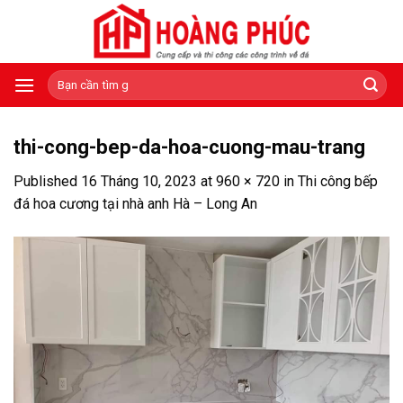
Skip
to
content
Tìm
kiếm:
thi-cong-bep-da-hoa-cuong-mau-trang
Published
16 Tháng 10, 2023
at
960 × 720
in
Thi công bếp
đá hoa cương tại nhà anh Hà – Long An