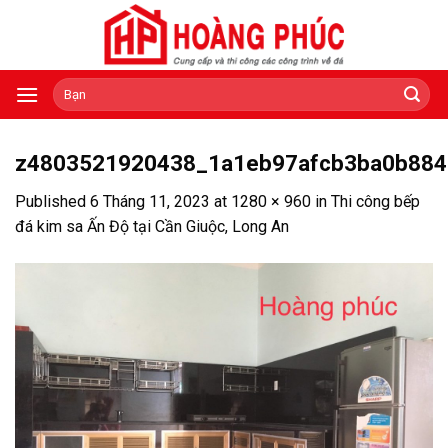
Skip
to
content
Tìm
kiếm:
z4803521920438_1a1eb97afcb3ba0b88
Published
6 Tháng 11, 2023
at
1280 × 960
in
Thi công bếp
đá kim sa Ấn Độ tại Cần Giuộc, Long An