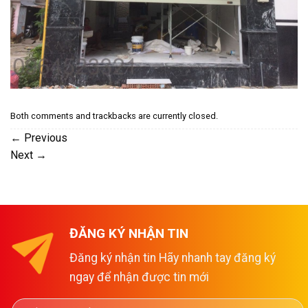
Both comments and trackbacks are currently closed.
←
Previous
Next
→
ĐĂNG KÝ NHẬN TIN
Đăng ký nhận tin Hãy nhanh tay đăng ký
ngay để nhận được tin mới