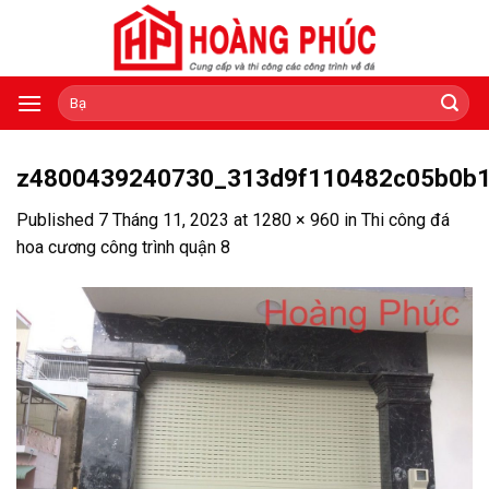
Skip
to
content
Tìm
kiếm:
z4800439240730_313d9f110482c05b0b
Published
7 Tháng 11, 2023
at
1280 × 960
in
Thi công đá
hoa cương công trình quận 8