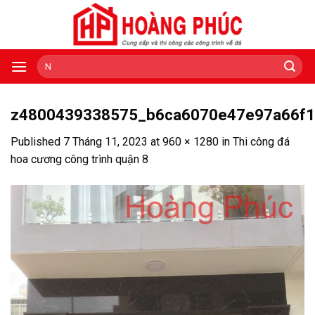
Skip
to
content
Tìm
kiếm:
z4800439338575_b6ca6070e47e97a66f1
Published
7 Tháng 11, 2023
at
960 × 1280
in
Thi công đá
hoa cương công trình quận 8