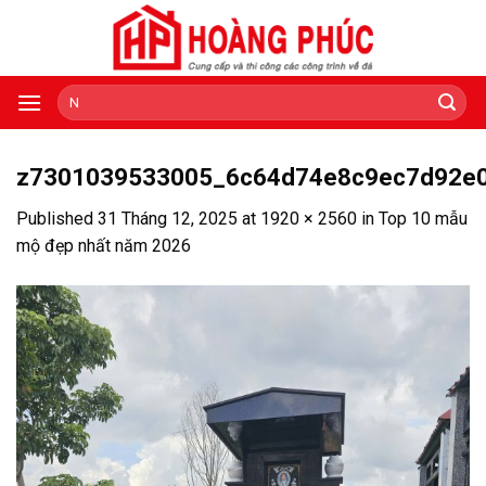
Skip
to
content
Tìm
kiếm:
z7301039533005_6c64d74e8c9ec7d92e
Published
31 Tháng 12, 2025
at
1920 × 2560
in
Top 10 mẫu
mộ đẹp nhất năm 2026