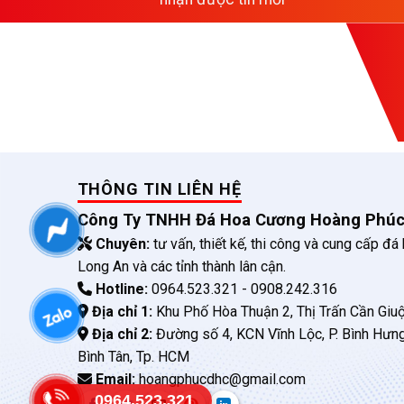
THÔNG TIN LIÊN HỆ
Công Ty TNHH Đá Hoa Cương Hoàng Phú
Chuyên:
tư vấn, thiết kế, thi công và cung cấp đá
Long An và các tỉnh thành lân cận.
Hotline:
0964.523.321 - 0908.242.316
Địa chỉ 1:
Khu Phố Hòa Thuận 2, Thị Trấn Cần Giuộ
Địa chỉ 2:
Đường số 4, KCN Vĩnh Lộc, P. Bình Hưn
Bình Tân, Tp. HCM
Email:
hoangphucdhc@gmail.com
0964.523.321