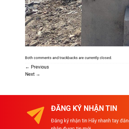
Both comments and trackbacks are currently closed.
←
Previous
Next
→
ĐĂNG KÝ NHẬN TIN
Đăng ký nhận tin Hãy nhanh tay đăn
nhận được tin mới