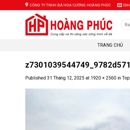
Skip
CÔNG TY TNHH ĐÁ HOA CƯƠNG HOÀNG PHÚC
EM
to
content
Tìm
kiếm
TRANG CHỦ
z7301039544749_9782d571
Published
31 Tháng 12, 2025
at
1920 × 2560
in
Top