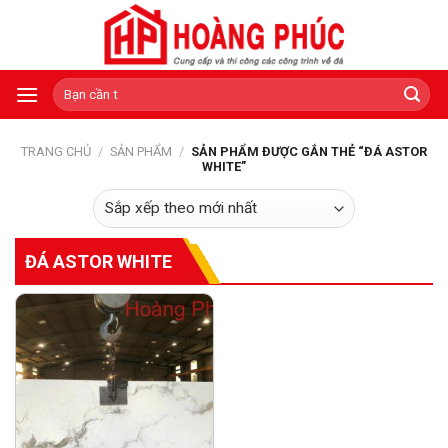
Skip
to
content
Tìm
kiếm:
TRANG CHỦ
/
SẢN PHẨM
/
SẢN PHẨM ĐƯỢC GẮN THẺ “ĐÁ ASTOR
WHITE”
ĐÁ ASTOR WHITE