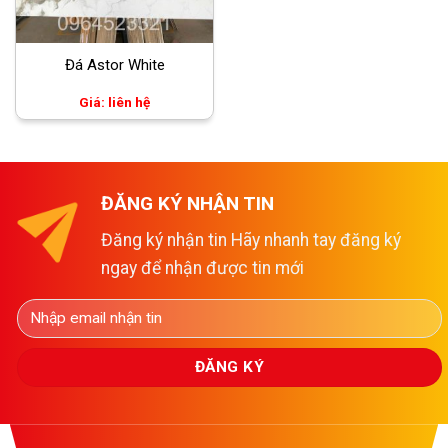
Đá Astor White
Giá: liên hệ
ĐĂNG KÝ NHẬN TIN
Đăng ký nhận tin Hãy nhanh tay đăng ký
ngay để nhận được tin mới