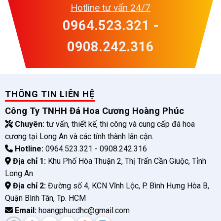
Hotline tư vấn 24/7
0964.523.321 -
0908.242.316
THÔNG TIN LIÊN HỆ
Công Ty TNHH Đá Hoa Cương Hoàng Phúc
Chuyên:
tư vấn, thiết kế, thi công và cung cấp đá hoa
cương tại Long An và các tỉnh thành lân cận.
Hotline:
0964.523.321 - 0908.242.316
Địa chỉ 1:
Khu Phố Hòa Thuận 2, Thị Trấn Cần Giuộc, Tỉnh
Long An
Địa chỉ 2:
Đường số 4, KCN Vĩnh Lộc, P. Bình Hưng Hòa B,
Quận Bình Tân, Tp. HCM
Email:
hoangphucdhc@gmail.com