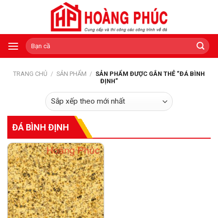
Skip
to
content
Tìm
kiếm:
TRANG CHỦ
/
SẢN PHẨM
/
SẢN PHẨM ĐƯỢC GẮN THẺ “ĐÁ BÌNH
ĐỊNH”
ĐÁ BÌNH ĐỊNH