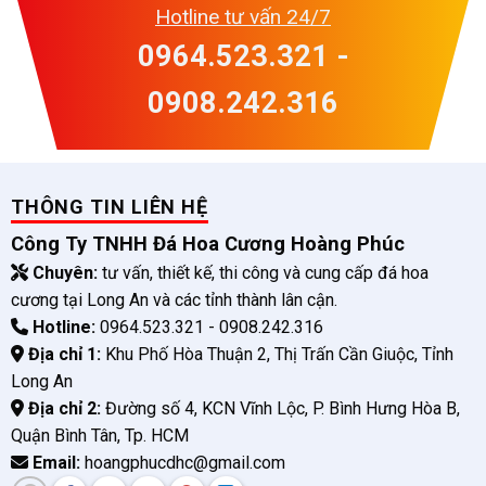
Hotline tư vấn 24/7
0964.523.321 -
0908.242.316
THÔNG TIN LIÊN HỆ
Công Ty TNHH Đá Hoa Cương Hoàng Phúc
Chuyên:
tư vấn, thiết kế, thi công và cung cấp đá hoa
cương tại Long An và các tỉnh thành lân cận.
Hotline:
0964.523.321 - 0908.242.316
Địa chỉ 1:
Khu Phố Hòa Thuận 2, Thị Trấn Cần Giuộc, Tỉnh
Long An
Địa chỉ 2:
Đường số 4, KCN Vĩnh Lộc, P. Bình Hưng Hòa B,
Quận Bình Tân, Tp. HCM
Email:
hoangphucdhc@gmail.com