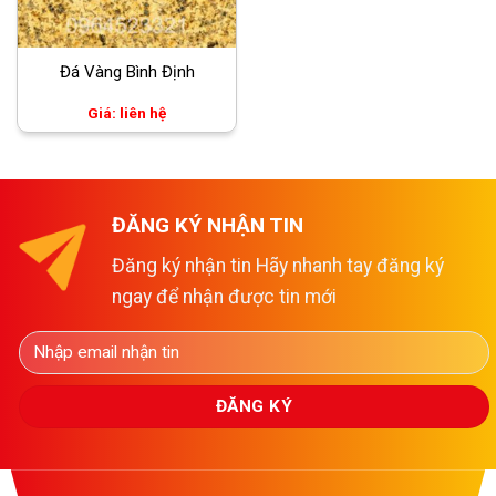
Đá Vàng Bình Định
Giá: liên hệ
ĐĂNG KÝ NHẬN TIN
Đăng ký nhận tin Hãy nhanh tay đăng ký
ngay để nhận được tin mới