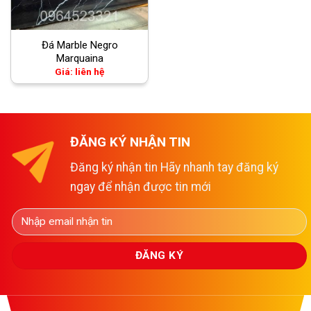
Đá Marble Negro
Marquaina
Giá: liên hệ
ĐĂNG KÝ NHẬN TIN
Đăng ký nhận tin Hãy nhanh tay đăng ký
ngay để nhận được tin mới