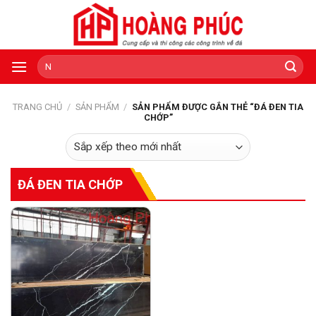
Skip
to
content
Tìm
kiếm:
TRANG CHỦ
/
SẢN PHẨM
/
SẢN PHẨM ĐƯỢC GẮN THẺ “ĐÁ ĐEN TIA
CHỚP”
ĐÁ ĐEN TIA CHỚP