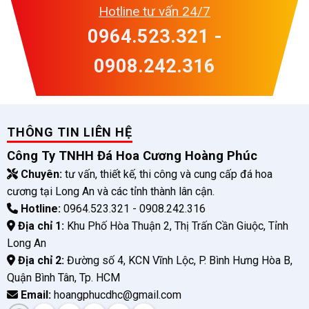
Hotline tư vấn 24/7
0964.523.321 -
0908.242.316
THÔNG TIN LIÊN HỆ
Công Ty TNHH Đá Hoa Cương Hoàng Phúc
Chuyên:
tư vấn, thiết kế, thi công và cung cấp đá hoa
cương tại Long An và các tỉnh thành lân cận.
Hotline:
0964.523.321 - 0908.242.316
Địa chỉ 1:
Khu Phố Hòa Thuận 2, Thị Trấn Cần Giuộc, Tỉnh
Long An
Địa chỉ 2:
Đường số 4, KCN Vĩnh Lộc, P. Bình Hưng Hòa B,
Quận Bình Tân, Tp. HCM
Email:
hoangphucdhc@gmail.com