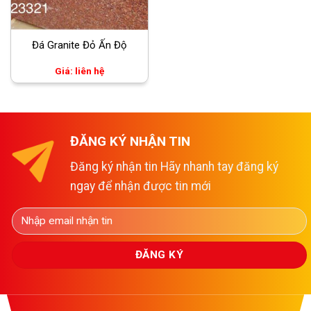
Đá Granite Đỏ Ấn Độ
Giá: liên hệ
ĐĂNG KÝ NHẬN TIN
Đăng ký nhận tin Hãy nhanh tay đăng ký
ngay để nhận được tin mới