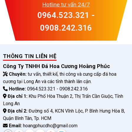
Hotline tư vấn 24/7
0964.523.321 -
0908.242.316
THÔNG TIN LIÊN HỆ
Công Ty TNHH Đá Hoa Cương Hoàng Phúc
Chuyên:
tư vấn, thiết kế, thi công và cung cấp đá hoa
cương tại Long An và các tỉnh thành lân cận.
Hotline:
0964.523.321 - 0908.242.316
Địa chỉ 1:
Khu Phố Hòa Thuận 2, Thị Trấn Cần Giuộc, Tỉnh
Long An
Địa chỉ 2:
Đường số 4, KCN Vĩnh Lộc, P. Bình Hưng Hòa B,
Quận Bình Tân, Tp. HCM
Email:
hoangphucdhc@gmail.com