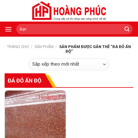
Skip
to
content
Tìm
kiếm:
TRANG CHỦ
/
SẢN PHẨM
/
SẢN PHẨM ĐƯỢC GẮN THẺ “ĐÁ ĐỎ ẤN
ĐỘ”
ĐÁ ĐỎ ẤN ĐỘ